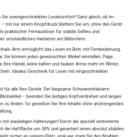
n Sie uneingeschränkten Lesekomfort! Ganz gleich, ob im
e – mit nur einem Knopfdruck blättern Sie um, ohne das Gerät
 praktischer Fernauslöser für stabile Selfies und
r umständliches Hantieren am Bildschirm.
nhals-Arm ermöglicht das Lesen im Bett, mit Fernbedienung,
bar, Sie können jeden gewünschten Winkel einstellen. Page
ie Ihre Hände, keine kalten und tauben Arme mehr im Winter,
cheln. Ideales Geschenk für Leser mit eingeschränkter
fekt für alle Ihre Geräte: Der biegsame Schwanenhalsarm
 Blickwinkel – beenden Sie lästiges Kopfverdrehen und langes
on zu finden. So genießen Sie Ihre Inhalte ohne anstrengendes
altung.
s mit wackeligen Halterungen! Durch die speziell verbreiterte
ch die Haftfläche um 50% und garantiert einen absolut stabilen
leibt sicher an seinem Platz, egal wie stark Sie den flexiblen