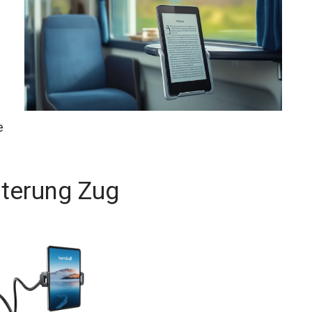
e
lterung Zug