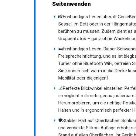
Seitenwenden
📸Freihändiges Lesen überall: Genieße
Sessel, im Bett oder in der Hängematt
berühren zu müssen. Zudem dient es als
Gruppenfotos – ganz ohne Wackeln ode
🛌Freihändiges Lesen: Dieser Schwane
Freisprecheinrichtung. und es ist bieg
Turner ohne Bluetooth WiFi, befreien S
Sie können sich warm in die Decke kus
Mobilität oder diejenigen!
📐Perfekte Blickwinkel einstellen: Per
ermöglicht millimetergenau justierbare
Herumprobieren, um die richtige Positi
Halten und in ergonomisch perfekter H
🛡️Stabiler Halt auf Oberflächen: Schlus
und verdickte Silikon-Auflage erhöht si
Stand auf allen Oberflächen. Ihr Gerät b