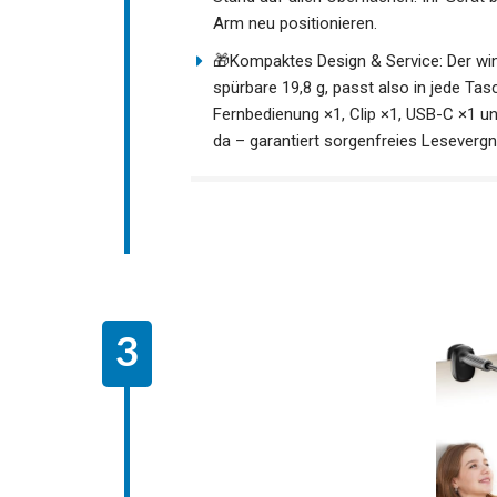
Arm neu positionieren.
🎁Kompaktes Design & Service: Der win
spürbare 19,8 g, passt also in jede Tasc
Fernbedienung ×1, Clip ×1, USB-C ×1 un
da – garantiert sorgenfreies Leseverg