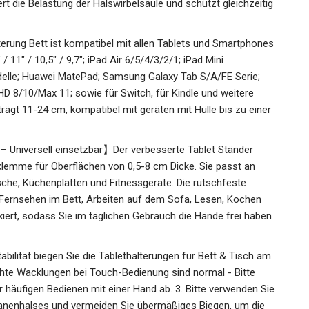
rt die Belastung der Halswirbelsäule und schützt gleichzeitig
erung Bett ist kompatibel mit allen Tablets und Smartphones
 / 11" / 10,5" / 9,7"; iPad Air 6/5/4/3/2/1; iPad Mini
delle; Huawei MatePad; Samsung Galaxy Tab S/A/FE Serie;
D 8/10/Max 11; sowie für Switch, für Kindle und weitere
rägt 11-24 cm, kompatibel mit geräten mit Hülle bis zu einer
– Universell einsetzbar】Der verbesserte Tablet Ständer
sklemme für Oberflächen von 0,5-8 cm Dicke. Sie passt an
sche, Küchenplatten und Fitnessgeräte. Die rutschfeste
Fernsehen im Bett, Arbeiten auf dem Sofa, Lesen, Kochen
ixiert, sodass Sie im täglichen Gebrauch die Hände frei haben
abilität biegen Sie die Tablethalterungen für Bett & Tisch am
ichte Wacklungen bei Touch-Bedienung sind normal - Bitte
 häufigen Bedienen mit einer Hand ab. 3. Bitte verwenden Sie
nenhalses und vermeiden Sie übermäßiges Biegen, um die