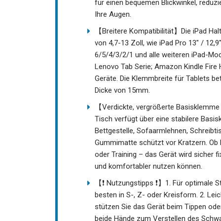
für einen bequemen Blickwinkel, reduzie
Ihre Augen.
【Breitere Kompatibilität】Die iPad Halt
von 4,7-13 Zoll, wie iPad Pro 13" / 12,9"
6/5/4/3/2/1 und alle weiteren iPad-Mo
Lenovo Tab Serie; Amazon Kindle Fire H
Geräte. Die Klemmbreite für Tablets bet
Dicke von 15mm.
【Verdickte, vergrößerte Basisklemme 
Tisch verfügt über eine stabilere Basi
Bettgestelle, Sofaarmlehnen, Schreibti
Gummimatte schützt vor Kratzern. Ob 
oder Training – das Gerät wird sicher f
und komfortabler nutzen können.
【❗️ Nutzungstipps ❗️】1. Für optimale St
besten in S-, Z- oder Kreisform. 2. Le
stützen Sie das Gerät beim Tippen oder
beide Hände zum Verstellen des Schwa