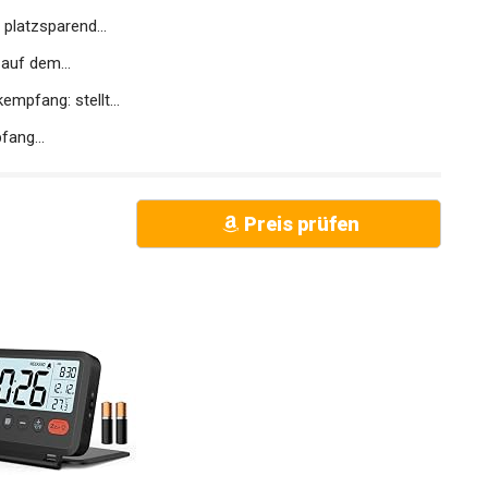
platzsparend...
auf dem...
pfang: stellt...
fang...
Preis prüfen