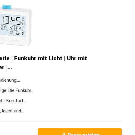
rie | Funkuhr mit Licht | Uhr mit
 |...
dienung:...
e: Die Funkuhr...
hr Komfort:...
leicht und...
Preis prüfen